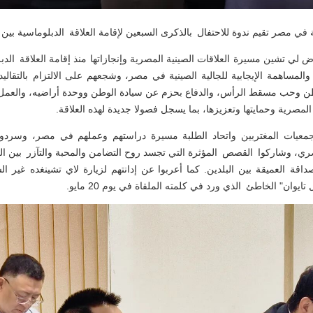
ية في مصر تقيم ندوة للاحتفال بالذكرى السبعين لإقامة العلاقة الدبلوماسية بي
والمساهمة الإيجابية للجالية الصينية في مصر، وشجعهم على الالتزام بالتقاليد
طن وحب مسقط الرأس، والدفاع بحزم عن سيادة الوطن ووحدة أراضيه، والعم
 المصرية وحمايتها وتعزيزها، بما يسجل فصولا جديدة لهذه العلاقة.
معيات المغتربين واتحاد الطلبة مسيرة دراستهم وعملهم في مصر، وسردو
ري، وشاركوا القصص المؤثرة التي تجسد روح التضامن والمحبة والتآزر بين ال
اقة العميقة بين البلدين. كما أعربوا عن إدانتهم لزيارة لاي تشينغده غير ال
ايوان" الخاطئ الذي ورد في كلمته الملقاة في يوم 20 مايو.