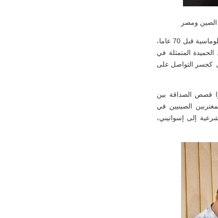
ن الصين ومصر
استعرض الوزير المفوض لي تشين مسيرة العلاقات الصينية المصرية وإنجازاتها منذ إقامة العلاقة الدبلوماسية قبل 70 عاما،
 الحميدة المتمثلة في
ل كجسر التواصل على
ا قصص الصداقة بين
مغتربين الصينيين في
شرعية إلى إسواتيني،