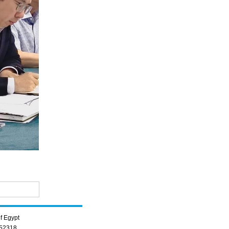
f Egypt
352318