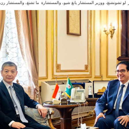
لو تشونشنغ، ووزير المستشار يانغ شيو، والمستشارة ما تشنغ، والمستشار رن ه