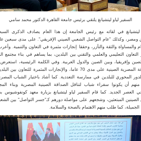
السفير لياو ليتشيانغ يلتقي برئيس جامعة القاهرة الدكتور محمد سامي
 ليتشيانغ في لقائه مع رئيس الجامعة إن هذا العام يصادف الذكرى السب
ن ومصر، وكذلك "عام التواصل الشعبي الصيني الإفريقي". على مدى سبعين عاما
م والمساواة والثقة والتآزر، وحققا إنجازات مثمرة في التعاون والتنمية. وأ
 التعاون التعليمي والعلمي والتقني بين البلدين، بما يساهم في بناء مجتمع ا
ين وإفريقيا، وبين الصين والدول العربية. وفي الكلمة الرئيسية، استعرض ا
الأسس المتينة للصداقة المصرية الصينية على مدى 70 عاما، والإنجازات المثمرة ل
دور المحوري للبلدين في ممارسة التعددية. كما أشاد باختيار الشباب المصري
ا منهم أن يكونوا سفراء شباب لتناقل الصداقة الصينية المصرية وبناء ال
العصر الجديد. كما قام السفير لياو ليتشيانغ بزيارة معهد كونفوشيوس بج
 الصينين المبتعثين، وشجعهم على مواصلة دورهم كـ"جسر التواصل" بين الشع
جميلة، كما طلب منهم الاهتمام بالصحة والسلامة.