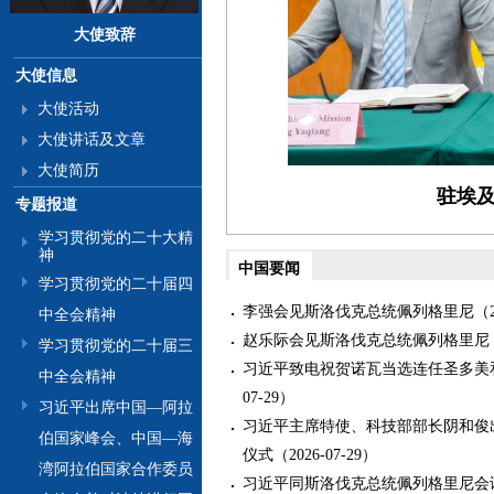
大使致辞
大使信息
大使活动
大使讲话及文章
大使简历
专题报道
学习贯彻党的二十大精
神
中国要闻
学习贯彻党的二十届四
李强会见斯洛伐克总统佩列格里尼（2026
中全会精神
赵乐际会见斯洛伐克总统佩列格里尼（202
学习贯彻党的二十届三
习近平致电祝贺诺瓦当选连任圣多美和
中全会精神
07-29）
习近平出席中国—阿拉
习近平主席特使、科技部部长阴和俊
伯国家峰会、中国—海
仪式（2026-07-29）
湾阿拉伯国家合作委员
习近平同斯洛伐克总统佩列格里尼会谈（2