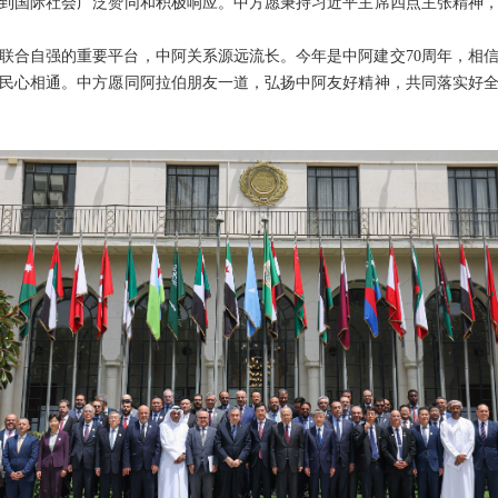
到国际社会广泛赞同和积极响应。中方愿秉持习近平主席四点主张精神
联合自强的重要平台，中阿关系源远流长。今年是中阿建交70周年，相
民心相通。中方愿同阿拉伯朋友一道，弘扬中阿友好精神，共同落实好