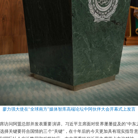
廖力强大使在“全球南方”媒体智库高端论坛中阿伙伴大会开幕式上发言
席访问阿盟总部并发表重要演讲。习近平主席面对世界屡屡提及的“中东
选择关键要符合国情的三个“关键”，在十年后的今天更加具有现实指导