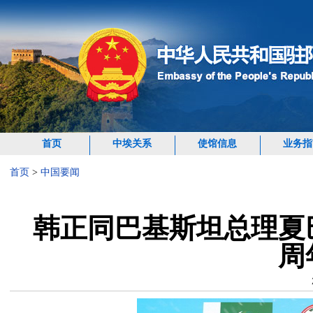
首页
中埃关系
使馆信息
业务指
首页
>
中国要闻
韩正同巴基斯坦总理夏
周