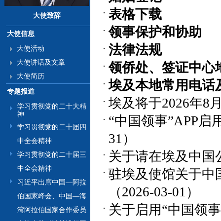
表格下载
大使致辞
领事保护和协助
大使信息
法律法规
大使活动
大使讲话及文章
领侨处、签证中心
大使简历
埃及本地常用电话
专题报道
埃及将于2026年8
学习贯彻党的二十大精
神
“中国领事”APP启
学习贯彻党的二十届四
31）
中全会精神
关于请在埃及中国公民
学习贯彻党的二十届三
中全会精神
驻埃及使馆关于中
习近平出席中国—阿拉
（2026-03-01）
伯国家峰会、中国—海
关于启用“中国领事
湾阿拉伯国家合作委员