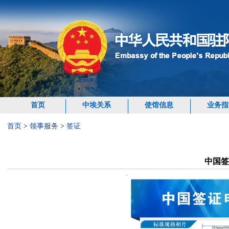
首页
中埃关系
使馆信息
业务指
首页
>
领事服务
>
签证
中国签