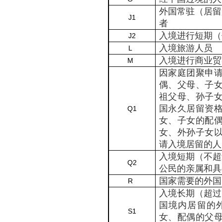
外国常驻（居留
J1
者
入境进行短期（
J2
入境旅游人员
L
入境进行商业贸
M
因家庭团聚申
偶、父母、子
祖父母、孙子
国永久居留资
Q1
女、子女的配
女、外孙子女
请入境居留的人
入境短期（不超
Q2
公民的亲属和具
国家需要的外国
R
入境长期（超过
国境内居留的
S1
女、配偶的父