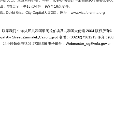
护照人员、埃政府持外交、特殊、公务护照需赴华常驻或执行重要公务人
四，早
9
点至下午
15
点收件，
9
点至
16
点发件。
St.,
Dokki-Giza,
City Capital
大厦
2
层。网址：
www.visaforchina.org
2004
©
联系我们 中华人民共和国驻阿拉伯埃及共和国大使馆
版权所有
at Aly Street,Zarmalek,Cairo,Egypt
(00202)7361219
(00
电话：
传真：
Webmaster_eg@mfa.gov.cn
24小时领保电话02-27363556 电子邮件：