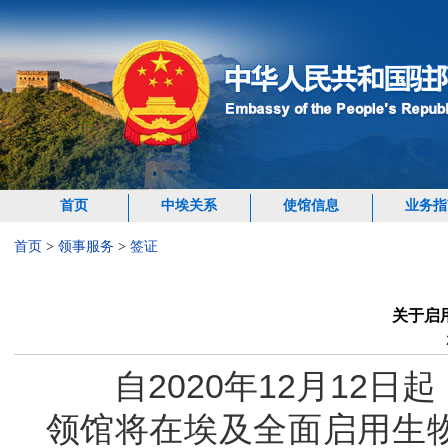
首页
中埃关系
使馆信息
业务指
首页
>
领事服务
>
签证
关于启
自
2020
年
12
月
12
日起
领馆将在埃及全面启用生