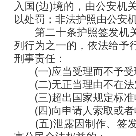
入国
(
边
)
境的，由公安机
以处罚；非法护照由公安
第二十条护照签发机
列行为之一的，依法给予
刑事责任：
(
一
)
应当受理而不予受
(
二
)
无正当理由不在法
(
三
)
超出国家规定标准
(
四
)
向申请人索取或者
(
五
)
泄露因制作、签