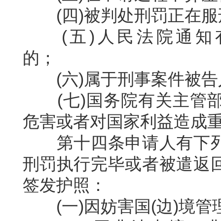
(
四
)
被判处刑罚正在服
(
五
)
人民法院通知
的；
(
六
)
属于刑事案件被告
(
七
)
国务院有关主管
危害或者对国家利益造成
第十四条申请人有下
刑罚执行完毕或者被遣返
签发护照：
(
一
)
因妨害国
(
边
)
境管