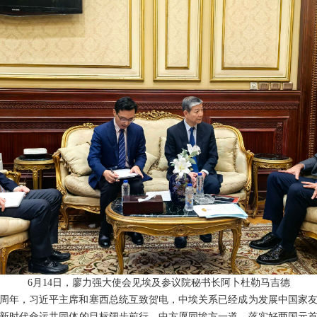
6月14日，廖力强大使会见埃及参议院秘书长阿卜杜勒马吉德
0周年，习近平主席和塞西总统互致贺电，中埃关系已经成为发展中国家
新时代命运共同体的目标阔步前行。中方愿同埃方一道，落实好两国元