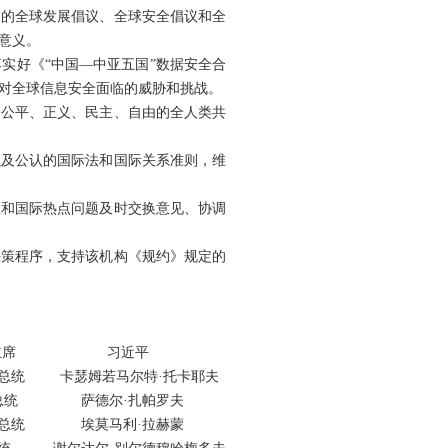
出的全球发展倡议、全球安全倡议和全
意义。
实好《“中国—中亚五国”数据安全合
对全球信息安全面临的威胁和挑战。
、公平、正义、民主、自由的全人类共
以及公认的国际法和国际关系准则，维
区和国际热点问题及时交换意见、协调
决策程序，支持该机构《规约》规定的
共和国主席 习近平
国总统 卡瑟姆若马尔特·托卡耶夫
和国总统 萨德尔·扎帕罗夫
和国总统 埃莫马利·拉赫蒙