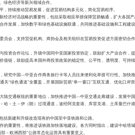
、绿色经济等新兴领域合作。
平，持续推动贸易发展，促进贸易结构多元化，简化贸易程序。
新经济对话战略的重要性，包括采取相应举措保障贸易畅通，扩大各国产
合作发展，加快数字和绿色基础设施联通，共同推进基础设施和工程建
委员会，支持贸促机构、商协会及相关组织在贸易投资促进方面密切合
与投资合作论坛，升级中国同中亚国家投资协定，鼓励扩大产业合作，
价值链，鼓励提高本国外商投资政策的稳定性、公平性、透明度、可持
，研究中国—中亚合作商务旅行卡等人员往来便利化举措可行性。加快
通关“绿色通道”全覆盖，开展国际贸易“单一窗口”互联互通、优化口岸
大陆交通枢纽的重要地位，加快推进中国—中亚交通走廊建设，发展中
－哈－土－伊（朗）过境通道，途经阿克套港、库雷克港、土库曼巴什
包括新建和升级改造现有的中国至中亚铁路和公路。
作的重要性，将推进该铁路加快落地建设。各方同时指出，建设中哈塔
西部－欧洲西部”公路常态化运营具有重要意义。