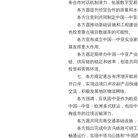
务合作对话机制潜力，拓展数字贸易
各方愿提升经贸合作的质量和水
各方注意到共同制定中国—中亚
各方愿推动基础设施和工程建设
色投资重点项目数据库的可能性。
各方宣布成立中国—中亚实业家
展发挥更大作用。
各方愿定期举办中国—中亚产业
链、供应链的稳定和效率，创造共同
投资和营商环境。
七、各方商定逐步有序增开航班
开口岸，实现边境口岸农副产品快速
交流，积极发展地区物流网络。
各方强调，应巩固中亚作为欧亚
中国—中亚－欧洲多式联运，包括中
梅兹市的过境运输潜力。
各方愿共同完善交通基础设施，
各方指出完成中吉乌铁路可研工
畅通运行，实现中塔乌公路和“中国