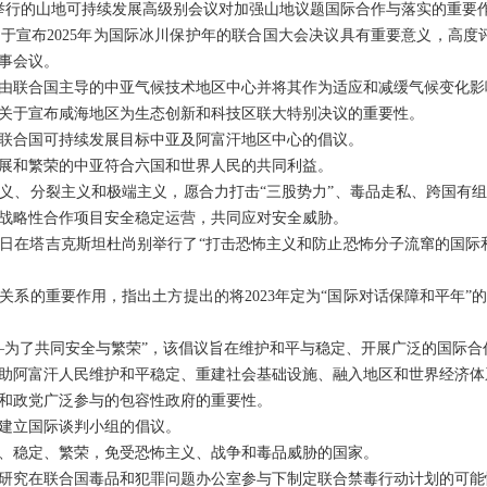
纽约举行的山地可持续发展高级别会议对加强山地议题国际合作与落实的重要
宣布2025年为国际冰川保护年的联合国大会决议具有重要意义，高度评价2
事会议。
由联合国主导的中亚气候技术地区中心并将其作为适应和减缓气候变化影
关于宣布咸海地区为生态创新和科技区联大特别决议的重要性。
联合国可持续发展目标中亚及阿富汗地区中心的倡议。
展和繁荣的中亚符合六国和世界人民的共同利益。
义、分裂主义和极端主义，愿合力打击“三股势力”、毒品走私、跨国有
战略性合作项目安全稳定运营，共同应对安全威胁。
日至19日在塔吉克斯坦杜尚别举行了“打击恐怖主义和防止恐怖分子流窜的国
关系的重要作用，指出土方提出的将2023年定为“国际对话保障和平年”
—为了共同安全与繁荣”，该倡议旨在维护和平与稳定、开展广泛的国际合
助阿富汗人民维护和平稳定、重建社会基础设施、融入地区和世界经济体
和政党广泛参与的包容性政府的重要性。
建立国际谈判小组的倡议。
、稳定、繁荣，免受恐怖主义、战争和毒品威胁的国家。
研究在联合国毒品和犯罪问题办公室参与下制定联合禁毒行动计划的可能