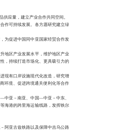
品供应量，建立产业合作共同空间。
设合作可持续发展。各方愿研究建立绿
作，为促进中国同中亚国家经贸合作发
提升地区产业发展水平，维护地区产业
续性，持续打造市场化、更具吸引力的
推进现有口岸设施现代化改造，研究增
营商环境、促进跨境通关便利化等合作
国—中亚－南亚、中国—中亚－中东、
港等海港的跨里海运输线路，发挥铁尔
城－阿亚古兹铁路以及保障中吉乌公路