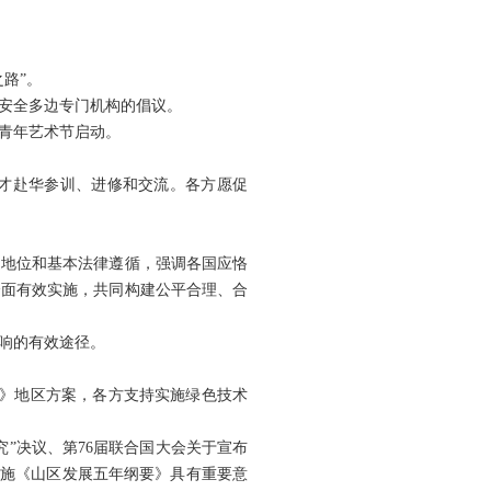
路”。
安全多边专门机构的倡议。
青年艺术节启动。
才赴华参训、进修和交流。各方愿促
道地位和基本法律遵循，强调各国应恪
全面有效实施，共同构建公平合理、合
响的有效途径。
程》地区方案，各方支持实施绿色技术
究”决议、第76届联合国大会关于宣布
7年实施《山区发展五年纲要》具有重要意