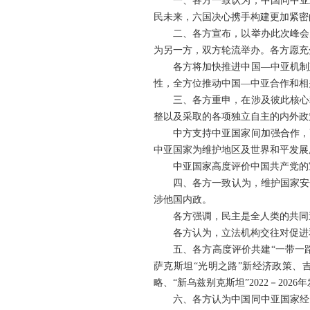
一、各方一致认为，中国同中亚
民未来，六国决心携手构建更加紧密
二、各方宣布，以举办此次峰会
为另一方，双方轮流举办。各方愿充
各方将加快推进中国—中亚机制
性，全方位推动中国—中亚合作和相
三、各方重申，在涉及彼此核心
整以及采取的各项独立自主的内外政
中方支持中亚国家间加强合作，
中亚国家为维护地区及世界和平发展
中亚国家高度评价中国共产党的
四、各方一致认为，维护国家安
涉他国内政。
各方强调，民主是全人类的共同
各方认为，立法机构交往对促进
五、各方高度评价共建“一带一
萨克斯坦“光明之路”新经济政策、吉
略、“新乌兹别克斯坦”2022－2
六、各方认为中国同中亚国家经