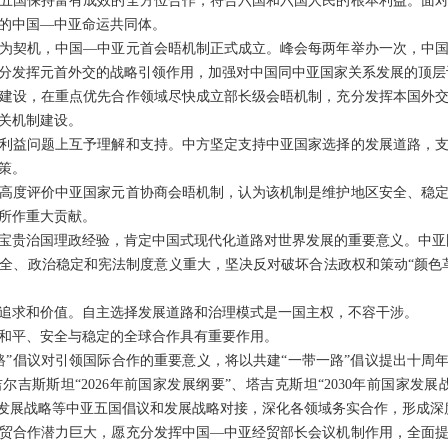
五国保持富有成效的全方位合作，符合六国和六国人民的根本利益。面
的中国—中亚命运共同体。
为契机，中国—中亚元首会晤机制正式成立。峰会每两年举办一次，中
分发挥元首外交的战略引领作用，加强对中国同中亚国家关系发展的顶层
建设，在重点优先合作领域尽快成立部长级会晤机制，充分发挥本国外
关机制建设。
利益问题上互予理解和支持。中方坚定支持中亚国家选择的发展道路，
策。
高度评价中亚国家元首协商会晤机制，认为该机制是维护地区安全、稳
所作重大贡献。
宝贵治国理政经验，肯定中国式现代化道路对世界发展的重要意义。中亚
全、政治稳定和宪法制度意义重大，坚决反对破坏合法政权和策动“颜色
追求和价值。自主选择发展道路和治理模式是一国主权，不容干涉。
和平、安全与稳定的全球合作具有重要作用。
路”倡议对引领国际合作的重要意义，将以共建“一带一路”倡议提出十周年
尔吉斯斯坦“2026年前国家发展纲要”、塔吉克斯坦“2030年前国家发展
026年发展战略等中亚五国倡议和发展战略对接，深化各领域务实合作，形成
贸合作潜力巨大，愿充分发挥中国—中亚经贸部长会议机制作用，全面