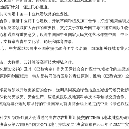
文化遗产保护修复、博物馆交流、流失文物追索返还等合作。
化丝路”计划，促进民心相通。
共同制定中国—中亚旅游线路的重要性。
合作，推进中医药中心建设，开展草药种植及加工合作，打造“健康丝绸之
病预防等领域扩大合作的重要性，支持关于在联合国主导下建立国际生物
心相通具有重要意义，欢迎中国同中亚国家人民文化艺术年暨中国—中亚
，支持举办青年文化节、论坛和体育赛事。
中心。中方愿继续向中亚国家提供政府奖学金名额，组织相关领域专业人
市、大数据、云计算等高新技术领域合作。
化框架公约》及其《巴黎协定》作为国际社会合作应对气候变化的主渠
原则和制度框架，特别是共同但有区别的责任原则，推动《巴黎协定》
续发展领域开展更紧密的合作，强调共同实施绿色措施是减缓气候变化影
深化防灾减灾、安全生产、应急救援以及地震科学技术等领域交流合作。
在吉尔吉斯斯坦乔蓬阿塔举行的中亚国家元首协商会晤上通过的中亚《绿色议
国教科文组织第41届大会通过的由吉尔吉斯斯坦提交的“加强山地冰川监测研
的决议及第77届联合国大会“山地可持续发展”决议宣布在2023年至202