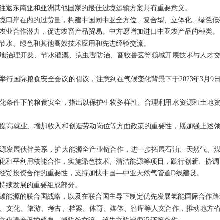
往返东南亚和亚洲其他国家的最佳过境运输方案具有重要意义。
境口岸在内的过货量，构建中国同中亚全方位、复合型、立体化、绿色低
农业合作潜力，促进农畜产品贸易。中方愿增加进口中亚农产品的种类。
节水、绿色和其他高效技术应用和先进经验交流。
地治理开发、节水灌溉、病虫害防治、畜牧兽医等领域开展技术与人才
坦举行国际粮食安全会议的倡议，注意到在气候变化背景下于2023年3月9
化条件下的粮食安全，指出以保护生物多样性、合理利用水资源和土地
提高就业、增加收入和创造劳动岗位等方面政策的重要性，愿加强上述
源发展伙伴关系，扩大能源全产业链合作，进一步拓展石油、天然气、
化和平利用核能合作，实施绿色技术、清洁能源等项目，践行创新、协调
经贸投资合作的重要性，支持加快中国—中亚天然气管道D线建设。
持续发展的重要组成部分。
碳能源的联合国战略，以及在联合国主导下制定优先发展氢能国际合作路
、文化、旅游、考古、档案、体育、媒体、智库等人文合作，推动地方