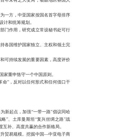
对百年未有之大变局，着眼地区各国人
国为一方，中亚国家按国名首字母排序
设计和统筹规划。
交部门作用，研究成立常设秘书处可行
支持各国维护国家独立、主权和领土完
定和可持续发展的重要因素，高度评价
国家重申恪守一个中国原则。
革命”，反对以任何形式和任何借口干
为新起点，加强“一带一路”倡议同哈
战略”、土库曼斯坦“复兴丝绸之路”战
深度互补、高度共赢的合作新格局。
提升贸易规模。挖掘中国—中亚电子商