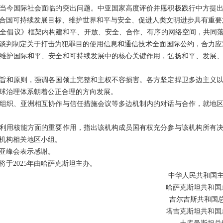
当今国际社会面临的突出问题。中亚国家高度评价并愿积极践行中方提
合国可持续发展目标、维护世界和平与安全、促进人类文明进步具有重要
全倡议》框架内构建和平、开放、安全、合作、有序的网络空间，共同落
谈判制定关于打击为犯罪目的使用信息和通信技术全面国际公约，合力应
维护国际和平、安全和可持续发展中的核心关键作用，弘扬和平、发展
旨和原则，强调各国领土完整和主权不容损害。各方坚定捍卫多边主义
球治理体系朝着公正合理的方向发展。
组织、亚洲相互协作与信任措施会议等多边机制内的对话与合作，就地
利用核能方面的重要作用，指出该机构成员国有权充分参与该机构所有
机构相关地区小组。
亚峰会表示感谢。
于2025年由哈萨克斯坦主办。
中华人民
哈萨克斯坦共和
吉尔吉斯共
塔吉克斯坦共