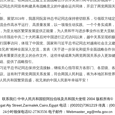
历久弥坚。在两国纪念建立全面战略合作伙伴关系15周年的友好氛围中
记同志共同宣布构建具有战略意义的中越命运共同体，开启了两党两国
。
新。展望2024年，我愿同阮富仲总书记同志保持密切联系，引领双方锚
流合作高水平运行、高质量发展，以一项项生动实践、一个个务实成果
，为亚太地区繁荣发展提供正能量，为人类和平与进步事业作出更大贡献
年10月我在中共二十大闭幕后对中国进行正式访问以来，越中关系呈现积极发
行国事访问，体现了中国党、国家和习近平总书记同志对越南社会主义
加兄弟”精神全面深入交流，发表《关于进一步深化和提升全面战略合作
具有重要历史意义的合作文件。这些丰硕成果为两党两国关系步入更加
础、提供了战略指引。
习近平总书记同志保持交流接触，继续关心指导双方各部门、各层级、
议。这有利于两党两国关系发展，符合两国人民利益，将为本地区和世
人民共和国繁荣昌盛，祝兄弟的中国人民新年幸福平安！
2004
©
联系我们 中华人民共和国驻阿拉伯埃及共和国大使馆
版权所有
at Aly Street,Zarmalek,Cairo,Egypt
(00202)7361219
(00
电话：
传真：
Webmaster_eg@mfa.gov.cn
24小时领保电话02-27363556 电子邮件：