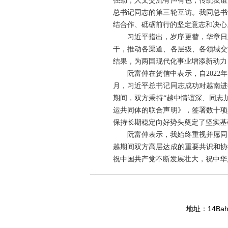
强劲，人文交流有声有色，传统友谊
总书记同志的第三轮互访。我同总书
结合作、砥砺前行的坚定意志和决心
习近平指出，岁序更替，华章日
干，推动各渠道、各层级、各领域交
结果，为两国现代化事业增添新动力
阮富仲在贺信中表示，自2022
月，习近平总书记同志成功对越南进
期间，双方秉持“越中情谊深、同志
运共同体的联合声明》，签署数十项
保持长期稳定向好势头奠定了坚实基
阮富仲表示，我始终重视并愿同
越期间双方高层达成的重要共识和协
祝中国共产党不断发展壮大，祝中华
14Bahg
地址：