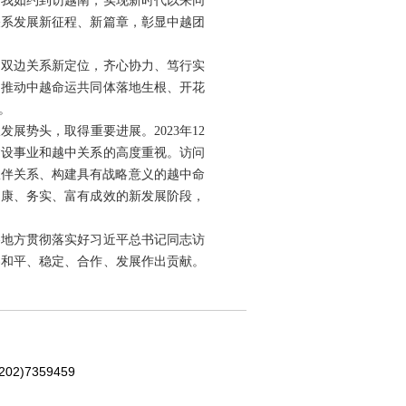
，我如约到访越南，实现新时代以来同
关系发展新征程、新篇章，彰显中越团
定双边关系新定位，齐心协力、笃行实
，推动中越命运共同体落地生根、开花
。
展势头，取得重要进展。2023年12
建设事业和越中关系的高度重视。访问
伙伴关系、构建具有战略意义的越中命
健康、务实、富有成效的新发展阶段，
各地方贯彻落实好习近平总书记同志访
界和平、稳定、合作、发展作出贡献。
202)7359459