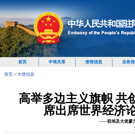
首页
中埃关系
使馆信息
业务指
首页
>
大使信息
高举多边主义旗帜 共
席出席世界经济论
——驻埃及大使廖