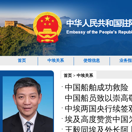
首页
中埃关系
使馆信息
业务指
首页
>
中埃关系
中国船舶成功救险
中国船员致以崇高敬意（
中埃两国央行续签双边
埃及高度赞赏中国为推
王毅同埃及外长阿卜杜