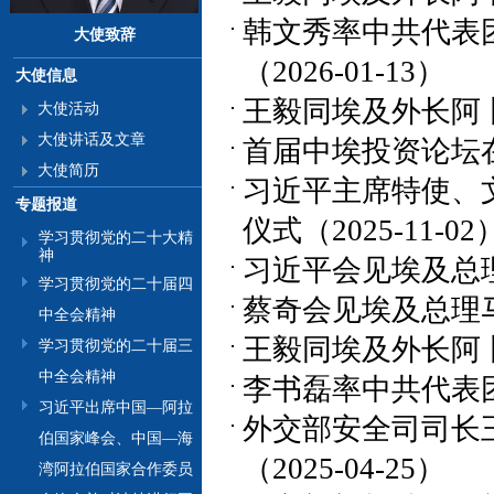
韩文秀率中共代表
大使致辞
（2026-01-13）
大使信息
王毅同埃及外长阿卜杜
大使活动
大使讲话及文章
首届中埃投资论坛在开
大使简历
习近平主席特使、
专题报道
仪式（2025-11-02
学习贯彻党的二十大精
神
习近平会见埃及总理马
学习贯彻党的二十届四
蔡奇会见埃及总理马德
中全会精神
王毅同埃及外长阿卜杜
学习贯彻党的二十届三
中全会精神
李书磊率中共代表团访
习近平出席中国—阿拉
外交部安全司司长
伯国家峰会、中国—海
（2025-04-25）
湾阿拉伯国家合作委员