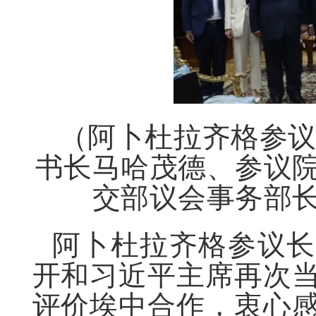
（阿卜杜拉齐格参
书长马哈茂德、参议
交部议会事务部
阿卜杜拉齐格参议长
开和习近平主席再次
评价埃中合作，衷心