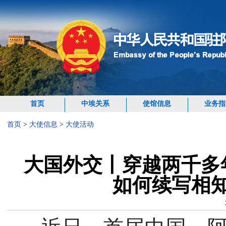
首页
中埃关系
使馆信息
业务指
首页
>
大使信息
>
大使活动
大国外交丨穿越两千多
如何续写相