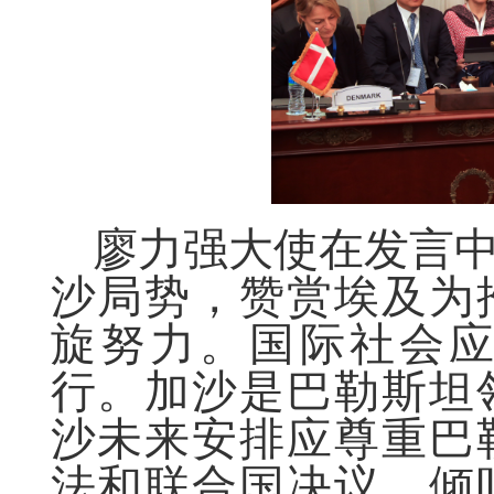
廖力强大使在发言
沙局势，赞赏埃及为
旋努力。国际社会
行。加沙是巴勒斯坦
沙未来安排应尊重巴
法和联合国决议，倾