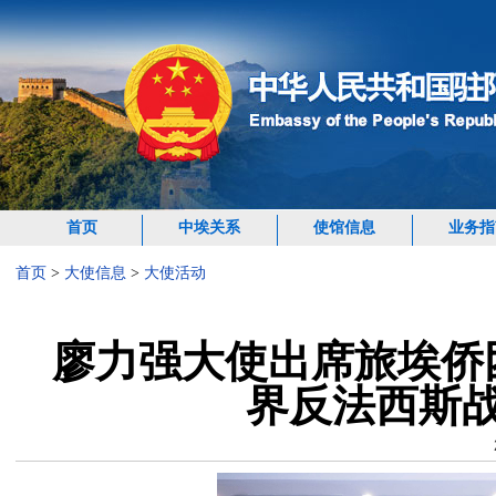
首页
中埃关系
使馆信息
业务指
首页
>
大使信息
>
大使活动
廖力强大使出席旅埃侨
界反法西斯战