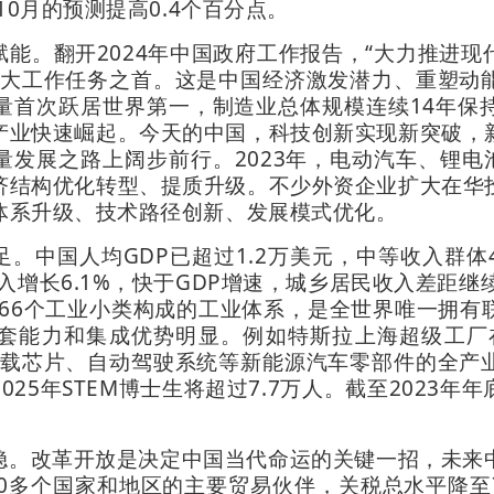
10月的预测提高0.4个百分点。
能。翻开2024年中国政府工作报告，“大力推进
十大工作任务之首。这是中国经济激发潜力、重塑动
量首次跃居世界第一，制造业总体规模连续14年保
产业快速崛起。今天的中国，科技创新实现新突破，
发展之路上阔步前行。2023年，电动汽车、锂电
济结构优化转型、提质升级。不少外资企业扩大在华
体系升级、技术路径创新、发展模式优化。
。中国人均GDP已超过1.2万美元，中等收入群
收入增长6.1%，快于GDP增速，城乡居民收入差距继
666个工业小类构成的工业体系，是全世界唯一拥
套能力和集成优势明显。例如特斯拉上海超级工厂
车载芯片、自动驾驶系统等新能源汽车零部件的全产
25年STEM博士生将超过7.7万人。截至2023
稳。改革开放是决定中国当代命运的关键一招，未来
0多个国家和地区的主要贸易伙伴，关税总水平降至7