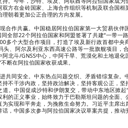
支持。今年，沙特、埃及、阿联酋等阿拉伯国家成为
阿双方在金砖国家、上海合作组织等机制及联合国框
治理朝着更加公正合理的方向发展。
实现合作共赢。中国稳居阿拉伯国家第一大贸易伙伴
国同全部22个阿拉伯国家和阿盟签署了共建“一带一
200多个大型合作项目，打造了埃及新行政首都中
码头、阿尔及利亚东西高速公路等一批旗舰项目，合
阿北斗/GNSS中心，中阿干旱、荒漠化和土地退
”不断在阿拉伯国家收获成果。
促进共同安全。中东热点问题交织、矛盾错综复杂。
坚持不干涉内政，坚持政治解决，坚持客观公正，坚
之道。中国促成沙特和伊朗复交，带动中东地区掀起“
权利的正义事业，始终致力于巴勒斯坦问题的全面、
直为实现和平奔走，为挽救生命努力。习近平主席出
讲话，中国多次参与阿拉伯国家决议草案共提，推动