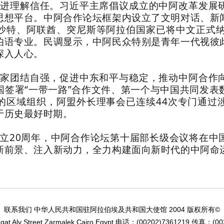
增进理解信任。习近平主席倡议成立的中阿改革发展
思想平台。中阿合作论坛框架内设立了文明对话、新
沙特、阿联酋、突尼斯等阿拉伯国家已将中文正式纳
伯语专业。民调显示，中阿民众特别是青年一代视彼
深入人心。
国家团结自强，促进中东和平与稳定，推动中阿合作
国签署“一带一路”合作文件、第一个与中国共同发表
的区域组织，阿盟外长理事会已连续44次专门通过
于历史最好时期。
立20周年，中阿合作论坛第十届部长级会议将在中
新前景、注入新动力，全力构建面向新时代的中阿命
2004
©
联系我们 中华人民共和国驻阿拉伯埃及共和国大使馆
版权所有
at Aly Street,Zarmalek,Cairo,Egypt
(00202)7361219
(00
电话：
传真：