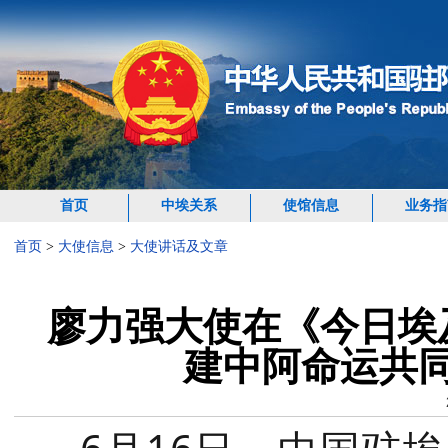
首页
中埃关系
使馆信息
业务指
首页
>
大使信息
>
大使讲话及文章
廖力强大使在《今日埃
建中阿命运共