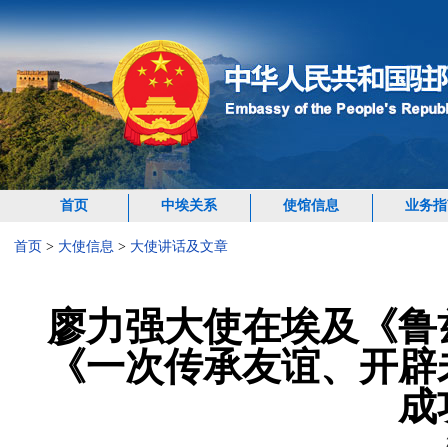
首页
中埃关系
使馆信息
业务指
首页
>
大使信息
>
大使讲话及文章
廖力强大使在埃及《鲁
《一次传承友谊、开辟
成