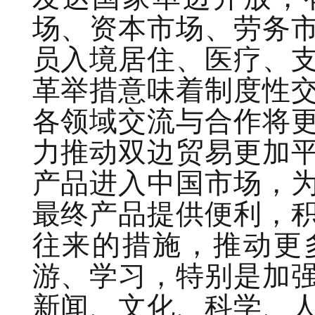
场、资本市场、劳务
员入境居住、医疗、
革举措意味着制度性
各领域交流与合作将
力推动双边贸易更加
产品进入中国市场，
最终产品提供便利，
往来的措施，推动更
游、学习，特别是加
新闻、文化、科学、