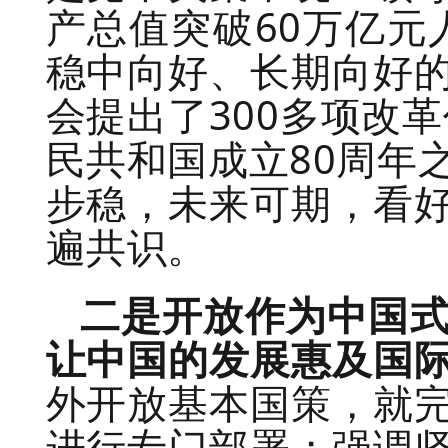
产总值突破60万亿元
稳中向好、长期向好
会提出了300多项改革
民共和国成立80周年
步稳，未来可期，看
遍共识。
二是开放作为中国
让中国的发展惠及国
外开放基本国策，就
进行专门部署；强调