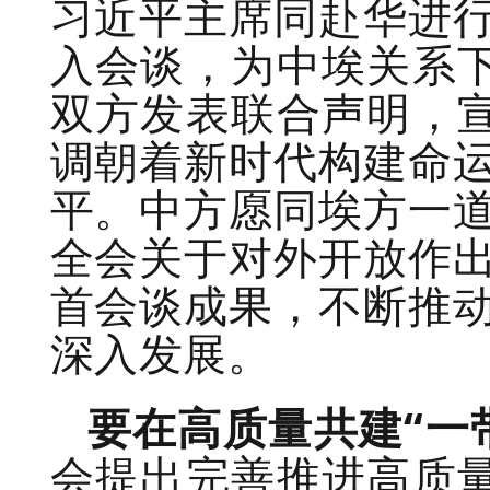
习近平主席同赴华进
入会谈，为中埃关系下
双方发表联合声明，宣
调朝着新时代构建命
平。中方愿同埃方一
全会关于对外开放作
首会谈成果，不断推
深入发展。
要在高质量共建“一
会提出完善推进高质量