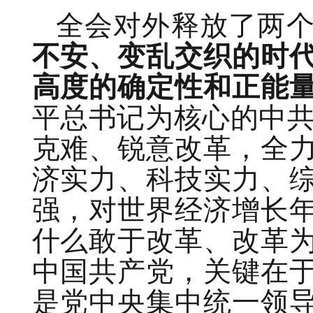
全会对外释放了两
不安、变乱交织的时
高度的确定性和正能
平总书记为核心的中共
克难、锐意改革，全
济实力、科技实力、
强，对世界经济增长年
什么敢于改革、改革
中国共产党，关键在
是党中央集中统一领