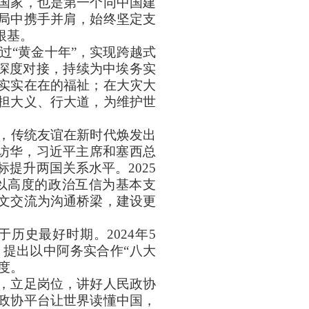
国家，也是第一个同中国建
局中携手并肩，始终坚定支
根基。
过“黄金十年”，实现跨越式
景”深度对接，持续为中埃务实
实实在在的福祉；在大灾大
担大义、行大道，为维护世
级，传统友谊在新时代焕发出
统访华，习近平主席和塞西总
提升两国关系水平。2025
以高度的政治互信为基本支
文交流为沟通桥梁，建设更
历史最好时期。2024年5
提出以中阿务实合作“八大
度。
，立足岗位，讲好人民政协
政协平台让世界读懂中国，