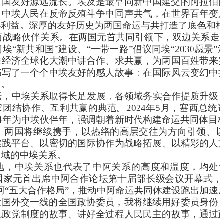
两国友好源远流长。埃及是最早同新中国建交的阿拉伯
。中埃人民在反帝反殖斗争中同声共气，在世界百年变
心利益。深厚的友好历史为两国命运与共打造了底色和
全面战略伙伴关系。在两国元首共同引领下，双边关系走
“新共和国”建设、“一带一路”倡议同埃“2030愿
在经济全球化大潮中讲合作、求共赢，为两国百姓带来
书写了一个个中埃友好的感人故事；在国际风云变幻中
用。
耘，中埃关系取得长足发展，各领域务实合作提质升
团结协作、互利共赢的典范。2024年5月，塞西总
24年为中埃伙伴年，强调朝着新时代构建命运共同体目标
。两国将继续携手，以热络的高层交往为方向引领、
实践平台、以密切的国际协作为战略拓展、以精彩的人
领域的中埃关系。
，中埃关系也代表了中阿关系的高度和温度，均处于
国家元首出席中阿合作论坛第十届部长级会议开幕式，
阿“五大合作格局”，推动中阿命运共同体建设跑出加速
大国外交一线的全国政协委员，我将继续用好委员身份
色政党制度的故事、讲好全过程人民民主的故事，通过