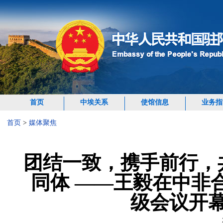
首页
中埃关系
使馆信息
业务指
首页
>
媒体聚焦
团结一致，携手前行，
同体 ——王毅在中非
级会议开