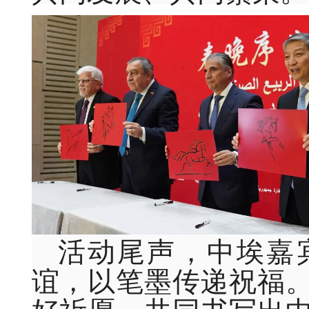
活动尾声，中埃嘉
谊，以笔墨传递祝福
好祈愿，共同书写出