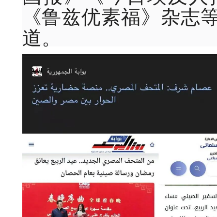
《鲁兹优素福》杂志
道。