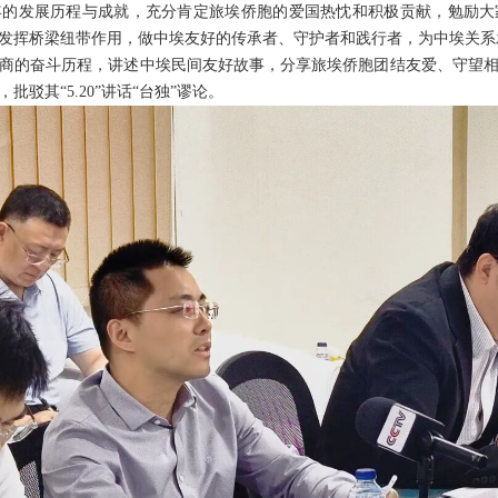
年的发展历程与成就，充分肯定旅埃侨胞的爱国热忱和积极贡献，勉励
发挥桥梁纽带作用，做中埃友好的传承者、守护者和践行者，为中埃关系
商的奋斗历程，讲述中埃民间友好故事，分享旅埃侨胞团结友爱、守望
驳其“5.20”讲话“台独”谬论。