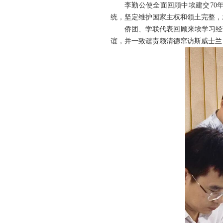
李勤公使全面回顾中埃建交70
统，坚定维护国家主权和领土完整，
侨团、学联代表回顾来埃学习经
谊，并一致谴责赖清德窜访斯威士兰，批