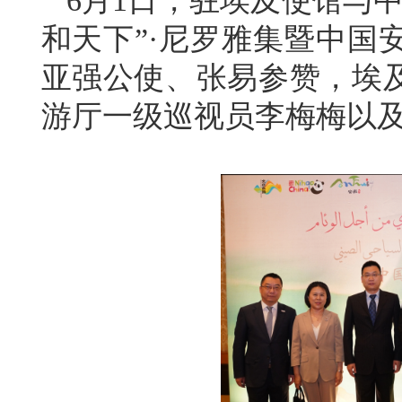
6月1日，驻埃及使馆与
和天下”·尼罗雅集暨中国
亚强公使、张易参赞，埃
游厅一级巡视员李梅梅以及