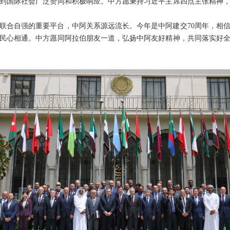
到国际社会广泛赞同和积极响应。中方愿秉持习近平主席四点主张精神
联合自强的重要平台，中阿关系源远流长。今年是中阿建交70周年，相
民心相通。中方愿同阿拉伯朋友一道，弘扬中阿友好精神，共同落实好