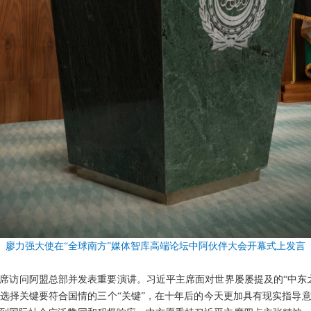
廖力强大使在“全球南方”媒体智库高端论坛中阿伙伴大会开幕式上发言
席访问阿盟总部并发表重要演讲。习近平主席面对世界屡屡提及的“中东
选择关键要符合国情的三个“关键”，在十年后的今天更加具有现实指导