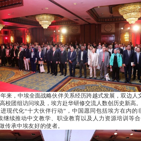
十年来，中埃全面战略伙伴关系经历跨越式发展，双边人
所高校团组访问埃及，埃方赴华研修交流人数创历史新高
进现代化“十大伙伴行动”，中国愿同包括埃方在内的
埃继续推动中文教学、职业教育以及人力资源培训等合
做传承中埃友好的使者。