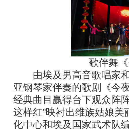
歌伴舞《
由埃及男高音歌唱家
亚钢琴家伴奏的歌剧《今
经典曲目赢得台下观众阵
这样红”映衬出维族姑娘美
化中心和埃及国家武术队