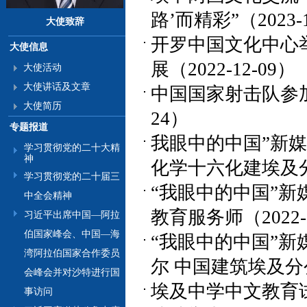
路’而精彩”（2023-1
大使致辞
开罗中国文化中心举办
大使信息
展（2022-12-09）
大使活动
大使讲话及文章
中国国家射击队参加2
大使简历
24）
专题报道
我眼中的中国”新
学习贯彻党的二十大精
神
化学十六化建埃及分公
学习贯彻党的二十届三
“我眼中的中国”新
中全会精神
教育服务师（2022-1
习近平出席中国—阿拉
伯国家峰会、中国—海
“我眼中的中国”
湾阿拉伯国家合作委员
尔 中国建筑埃及分公司
会峰会并对沙特进行国
埃及中学中文教育
事访问