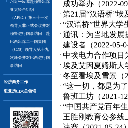
成功举办（2022-09
习近平应邀赴秘鲁出席
亚太经合组织
第21届“汉语桥”埃及
（APEC）第三十一次
“汉语桥”世界大学生
领导人非正式会议并对
通讯：为当地发展
秘鲁进行国事访问，赴
巴西出席二十国集团
建设者（2022-05-
（G20）领导人第十九
中埃电力合作项目为当
次峰会并对巴西进行国
埃及艾因夏姆斯大学举
事访问
冬至看埃及雪景（202
经济商务工作
“这一切，都是为
驻亚历山大总领馆
鲁班工坊（2021-12
“中国共产党百年生日
王胜刚教育公参线上
决赛（2021-05-24