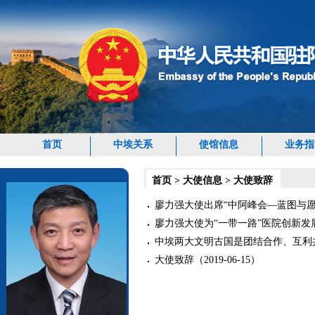
首页
中埃关系
使馆信息
业务指
首页
>
大使信息
>
大使致辞
廖力强大使出席“中阿峰会—蓝图与愿景”研
廖力强大使为“一带一路”医院创新发展国
中埃两大文明古国是团结合作、互利共赢的
大使致辞（2019-06-15）