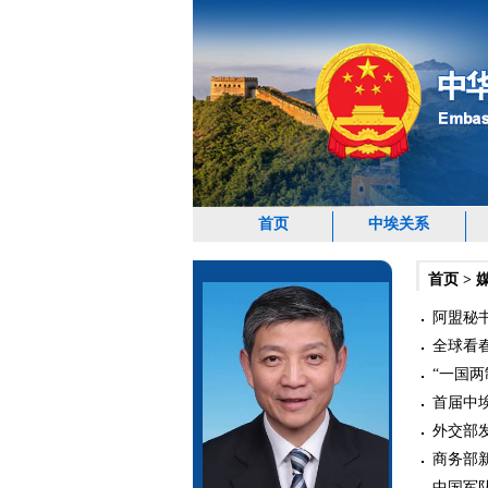
首页
中埃关系
首页
>
阿盟秘书
全球看春
“一国两
首届中埃
外交部发
商务部新
中国军队