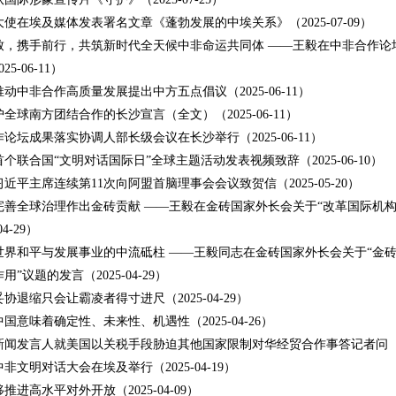
使在埃及媒体发表署名文章《蓬勃发展的中埃关系》（2025-07-09）
致，携手前行，共筑新时代全天候中非命运共同体 ——王毅在中非合作论
25-06-11）
动中非合作高质量发展提出中方五点倡议（2025-06-11）
全球南方团结合作的长沙宣言（全文）（2025-06-11）
论坛成果落实协调人部长级会议在长沙举行（2025-06-11）
个联合国“文明对话国际日”全球主题活动发表视频致辞（2025-06-10）
近平主席连续第11次向阿盟首脑理事会会议致贺信（2025-05-20）
完善全球治理作出金砖贡献 ——王毅在金砖国家外长会关于“改革国际机
04-29）
世界和平与发展事业的中流砥柱 ——王毅同志在金砖国家外长会关于“金
用”议题的发言（2025-04-29）
协退缩只会让霸凌者得寸进尺（2025-04-29）
国意味着确定性、未来性、机遇性（2025-04-26）
闻发言人就美国以关税手段胁迫其他国家限制对华经贸合作事答记者问（2025
非文明对话大会在埃及举行（2025-04-19）
推进高水平对外开放（2025-04-09）