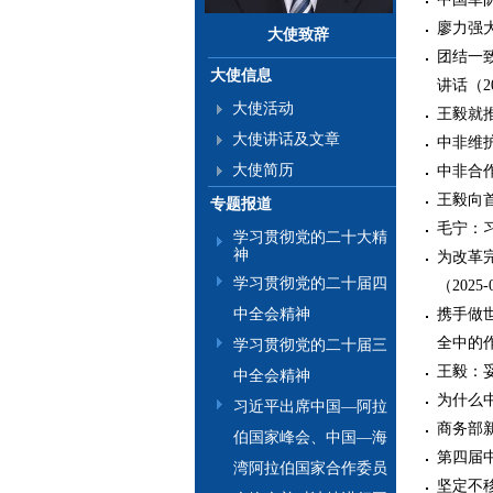
廖力强大
大使致辞
团结一
大使信息
讲话（20
大使活动
王毅就推
大使讲话及文章
中非维护
大使简历
中非合作
王毅向首
专题报道
毛宁：习
学习贯彻党的二十大精
神
为改革
学习贯彻党的二十届四
（2025-
携手做
中全会精神
全中的作
学习贯彻党的二十届三
王毅：妥
中全会精神
为什么中
习近平出席中国—阿拉
商务部新
伯国家峰会、中国—海
第四届中
湾阿拉伯国家合作委员
坚定不移